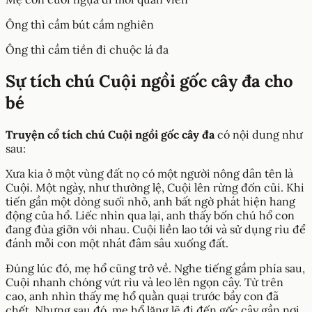
Ông thì cầm bút cầm nghiên
Ông thì cầm tiền đi chuộc lá đa
Sự tích chú Cuội ngồi gốc cây đa cho
bé
Truyện cổ tích chú Cuội ngồi gốc cây đa
có nội dung như
sau:
Xưa kia ở một vùng đất nọ có một người nông dân tên là
Cuội. Một ngày, như thường lệ, Cuội lên rừng đốn củi. Khi
tiến gần một dòng suối nhỏ, anh bất ngờ phát hiện hang
động của hổ. Liếc nhìn qua lại, anh thấy bốn chú hổ con
đang đùa giỡn với nhau. Cuội liền lao tới và sử dụng rìu để
đánh mỗi con một nhát đâm sâu xuống đất.
Đúng lúc đó, mẹ hổ cũng trở về. Nghe tiếng gầm phía sau,
Cuội nhanh chóng vứt rìu và leo lên ngọn cây. Từ trên
cao, anh nhìn thấy mẹ hổ quằn quại trước bầy con đã
chết. Nhưng sau đó, mẹ hổ lặng lẽ đi đến gốc cây gần nơi