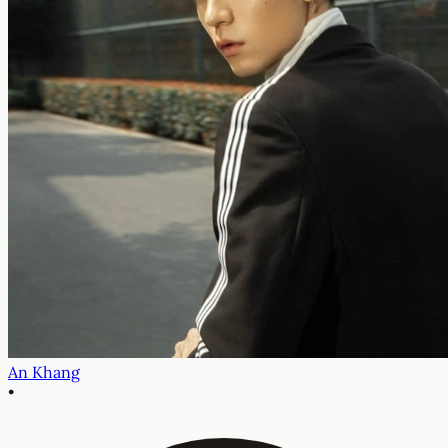
An Khang
•