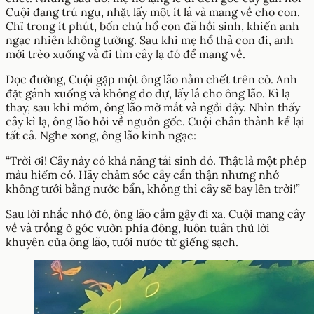
Cuội đang trú ngụ, nhặt lấy một ít lá và mang về cho con.
Chỉ trong ít phút, bốn chú hổ con đã hồi sinh, khiến anh
ngạc nhiên không tưởng. Sau khi mẹ hổ thả con đi, anh
mới trèo xuống và đi tìm cây lạ đó để mang về.
Dọc đường, Cuội gặp một ông lão nằm chết trên cỏ. Anh
đặt gánh xuống và không do dự, lấy lá cho ông lão. Kì lạ
thay, sau khi mớm, ông lão mở mắt và ngồi dậy. Nhìn thấy
cây kì lạ, ông lão hỏi về nguồn gốc. Cuội chân thành kể lại
tất cả. Nghe xong, ông lão kinh ngạc:
“Trời ơi! Cây này có khả năng tái sinh đó. Thật là một phép
màu hiếm có. Hãy chăm sóc cây cẩn thận nhưng nhớ
không tưới bằng nước bẩn, không thì cây sẽ bay lên trời!”
Sau lời nhắc nhở đó, ông lão cầm gậy đi xa. Cuội mang cây
về và trồng ở góc vườn phía đông, luôn tuân thủ lời
khuyên của ông lão, tưới nước từ giếng sạch.