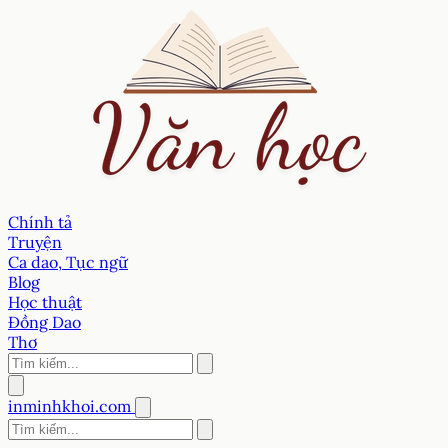
Chính tả
Truyện
Ca dao, Tục ngữ
Blog
Học thuật
Đồng Dao
Thơ
inminhkhoi.com