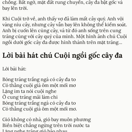
chồng. Bất ngờ, mặt đất rung chuyển, cây đa bật gốc và
bay lên trời.
Khi Cuội trở về, anh thấy vợ đã làm mất cây quý. Anh vội
vàng níu cây, nhưng cây vẫn bay lên không thể kiểm soát.
Anh bị cuốn lên cùng cây, và từ đó anh sống trên cung
trăng cùng với cây quý của mình. Một hình ảnh chú Cuội
ngồi dưới gốc cây đa được hình thành trên mặt trăng…
Lời bài hát chú Cuội ngồi gốc cây đa
Lời bài hát:
Bóng trăng trắng ngà có cây đa to
Có thằng cuội già ôm một mối mơ
Lặng im ta nói cuội nghe
Ở cung trăng mãi làm chi
Bóng trăng trắng ngà có cây đa to
Có thằng cuội già ôm một mối mơ.
Gió không có nhà, gió bay muôn phương
Biền biệt chẳng ngừng trên trời nước ta
Lặng nghe trăng gió bảo nhau