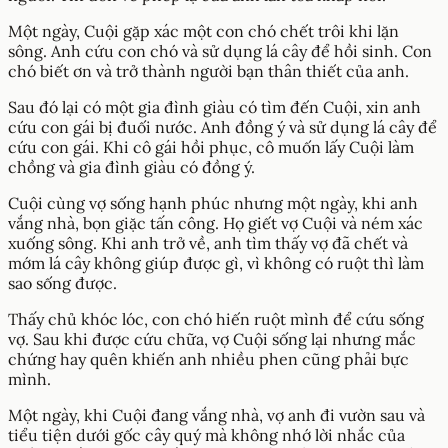
Một ngày, Cuội gặp xác một con chó chết trôi khi lặn
sông. Anh cứu con chó và sử dụng lá cây để hồi sinh. Con
chó biết ơn và trở thành người bạn thân thiết của anh.
Sau đó lại có một gia đình giàu có tìm đến Cuội, xin anh
cứu con gái bị đuối nước. Anh đồng ý và sử dụng lá cây để
cứu con gái. Khi cô gái hồi phục, cô muốn lấy Cuội làm
chồng và gia đình giàu có đồng ý.
Cuội cùng vợ sống hạnh phúc nhưng một ngày, khi anh
vắng nhà, bọn giặc tấn công. Họ giết vợ Cuội và ném xác
xuống sông. Khi anh trở về, anh tìm thấy vợ đã chết và
mớm lá cây không giúp được gì, vì không có ruột thì làm
sao sống được.
Thấy chủ khóc lóc, con chó hiến ruột mình để cứu sống
vợ. Sau khi được cứu chữa, vợ Cuội sống lại nhưng mắc
chứng hay quên khiến anh nhiều phen cũng phải bực
mình.
Một ngày, khi Cuội đang vắng nhà, vợ anh đi vườn sau và
tiểu tiện dưới gốc cây quý mà không nhớ lời nhắc của