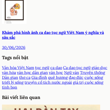
Khám phá hình ảnh ca dao tục ngữ Việt Nam ý nghĩa và
sâu sắc
30/06/2026
Tags nổi bật
Văn hóa Việt Nam
tục ngữ
ca dao
Ca dao tục ngữ
giáo dục
văn hóa
văn học dân gian
văn học
Ngữ văn
Truyền thống
Dân gian
thơ ca
Gia đình
quê hương
đạo đức
cuộc sống
triết lý sống
truyện cổ tích nước ngoài
giá trị cuộc sống
tình bạn
Bài viết liên quan