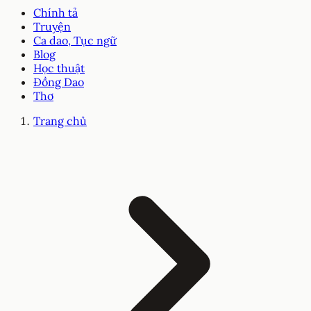
Chính tả
Truyện
Ca dao, Tục ngữ
Blog
Học thuật
Đồng Dao
Thơ
Trang chủ