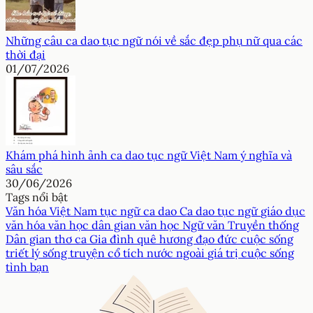
Những câu ca dao tục ngữ nói về sắc đẹp phụ nữ qua các
thời đại
01/07/2026
Khám phá hình ảnh ca dao tục ngữ Việt Nam ý nghĩa và
sâu sắc
30/06/2026
Tags nổi bật
Văn hóa Việt Nam
tục ngữ
ca dao
Ca dao tục ngữ
giáo dục
văn hóa
văn học dân gian
văn học
Ngữ văn
Truyền thống
Dân gian
thơ ca
Gia đình
quê hương
đạo đức
cuộc sống
triết lý sống
truyện cổ tích nước ngoài
giá trị cuộc sống
tình bạn