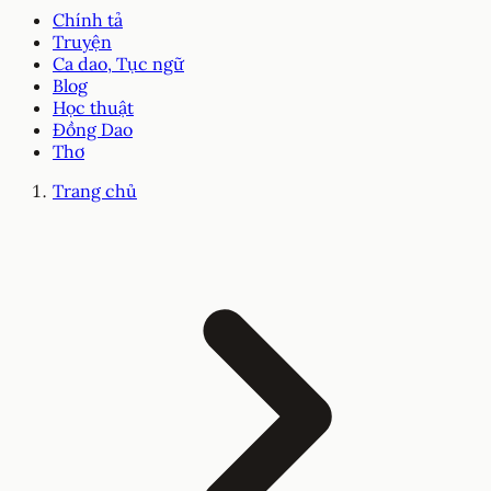
Chính tả
Truyện
Ca dao, Tục ngữ
Blog
Học thuật
Đồng Dao
Thơ
Trang chủ