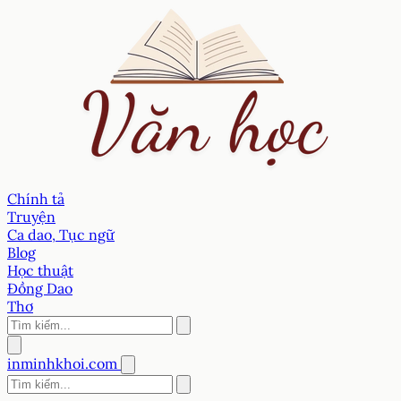
Chính tả
Truyện
Ca dao, Tục ngữ
Blog
Học thuật
Đồng Dao
Thơ
inminhkhoi.com