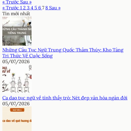
« Trước
Sau »
« Trước
1
2
3
4
5
6
7
8
Sau »
Tin mới nhất
Những Câu Tục Ngữ Trung Quốc Thâm Thúy: Kho Tàng
Tri Thức Về Cuộc Sống
05/07/2026
Ca dao tục ngữ về tình thầy trò: Nét đẹp văn hóa ngàn đời
05/07/2026