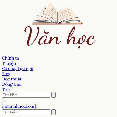
Chính tả
Truyện
Ca dao, Tục ngữ
Blog
Học thuật
Đồng Dao
Thơ
inminhkhoi.com