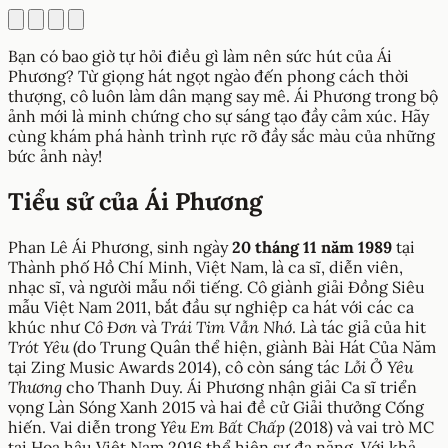
Bạn có bao giờ tự hỏi điều gì làm nên sức hút của Ái
Phương? Từ giọng hát ngọt ngào đến phong cách thời
thượng, cô luôn làm dân mạng say mê. Ái Phương trong bộ
ảnh mới là minh chứng cho sự sáng tạo đầy cảm xúc. Hãy
cùng khám phá hành trình rực rỡ đầy sắc màu của những
bức ảnh này!
Tiểu sử của Ái Phương
Phan Lê Ái Phương, sinh ngày
20 tháng 11 năm 1989
tại
Thành phố Hồ Chí Minh, Việt Nam, là ca sĩ, diễn viên,
nhạc sĩ, và người mẫu nổi tiếng. Cô giành giải Đồng Siêu
mẫu Việt Nam 2011, bắt đầu sự nghiệp ca hát với các ca
khúc như
Cô Đơn
và
Trái Tim Vẫn Nhớ
. Là tác giả của hit
Trót Yêu
(do Trung Quân thể hiện, giành Bài Hát Của Năm
tại Zing Music Awards 2014), cô còn sáng tác
Lỗi Ở Yêu
Thương
cho Thanh Duy. Ái Phương nhận giải Ca sĩ triển
vọng Làn Sóng Xanh 2015 và hai đề cử Giải thưởng Cống
hiến. Vai diễn trong
Yêu Em Bất Chấp
(2018) và vai trò MC
tại Hoa hậu Việt Nam 2016 thể hiện sự đa năng. Với khả