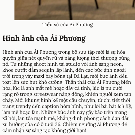
Tiểu sử của Ái Phương
Hình ảnh của Ái Phương
Hình ảnh của Ái Phương trong bộ sưu tập mới là sự hòa
quyện giữa nét quyến rũ và năng lượng thời thượng bùng
nổ. Từ những shoot hình tại studio với ánh sáng neon,
khoe outfit đầm sequin lấp lánh, đến các bức ảnh ngoài
trời trong váy maxi bay bổng tại Đà Lạt, mỗi bức ảnh đều
toát lên sức hút khó cưỡng. Thần thái của Ái Phương biến
hóa, lúc là ánh mắt mê hoặc đầy cá tính, lúc là nụ cười
rạng rỡ trong streetwear năng động, khiến người xem tan
chảy. Mỗi khung hình kể một câu chuyện, từ chi tiết thời
trang trendy đến caption hóm hỉnh, như lời bài hát
Ích Kỷ
,
làm mê hoặc fan. Những bức ảnh này gây bão trên mạng
xã hội, lan tỏa mạnh mẽ, khẳng định phong cách dẫn đầu
xu hướng của cô ở tuổi 36. Chiêm ngưỡng Ái Phương để
cảm nhận sự sáng tạo không giới hạn!