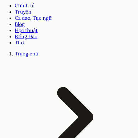
Chính tả
Truyện
Ca dao, Tục ngữ
Blog
Học thuật
Đồng Dao
Thơ
Trang chủ