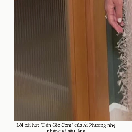
Lời bài hát "Đến Giờ Cơm" của Ái Phương nhẹ
nhàng và sâu lắng