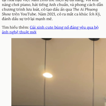
năng chơi piano, hát tiếng Anh chuẩn, và phong cách dẫn
chương trình lưu loát, cô tạo dấu ấn qua
The Ai Phuong
Show
trên YouTube. Năm 2021, cô ra mắt ca khúc
Ích Kỷ
,
đánh dấu sự trở lại mạnh mẽ.
Tìm hiểu thêm:
Gái xinh cute bùng nổ đáng yêu qua bộ
ảnh nghệ thuật mới