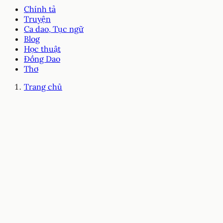
Chính tả
Truyện
Ca dao, Tục ngữ
Blog
Học thuật
Đồng Dao
Thơ
Trang chủ