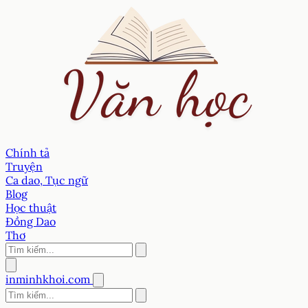
Chính tả
Truyện
Ca dao, Tục ngữ
Blog
Học thuật
Đồng Dao
Thơ
inminhkhoi.com