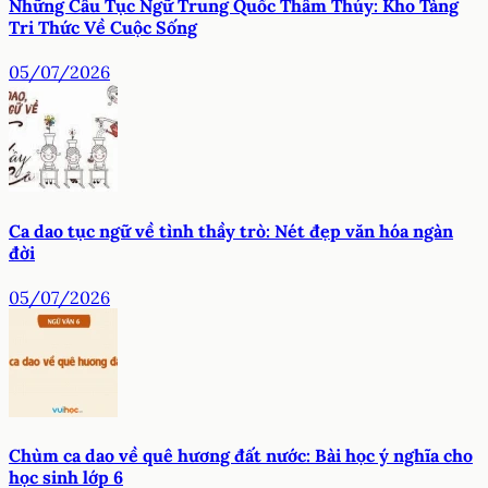
Những Câu Tục Ngữ Trung Quốc Thâm Thúy: Kho Tàng
Tri Thức Về Cuộc Sống
05/07/2026
Ca dao tục ngữ về tình thầy trò: Nét đẹp văn hóa ngàn
đời
05/07/2026
Chùm ca dao về quê hương đất nước: Bài học ý nghĩa cho
học sinh lớp 6