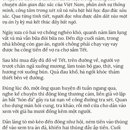
chuyện dân gian đặc sắc của Việt Nam, phản ánh sự thông
minh, công tâm trong xét xử và nêu bật bài học đạo đức sâu
sắc. Qua từng tình tiết, người đọc như được dẫn dắt vào một
vụ án ly kỳ mà kết thúc đầy bất ngờ.
Ngày xưa có hai vợ chồng nghèo khó, quanh năm làm lụng
vất vả mà vẫn bữa đói bữa no. Đến dịp cuối năm, trong
nhà không còn gạo ăn, người chồng phải chạy vạy vay
được ba công tiền để vợ ra chợ sắm Tết.
Sau khi mua đầy đủ đồ về Tết, trên đường về, người vợ
trượt chân ngã xuống mương, làm toàn bộ gạo, thịt, vàng
hương rơi xuống bùn. Quá đau khổ, bà ngồi khóc thảm
thiết bên vệ đường.
Đúng lúc đó, một ông quan huyện đi tuần ngang qua,
nghe kể chuyện thì động lòng thương cảm, liền giả vờ lập
án bắt "hòn đá" gây ra tai nạn về công đường tra xét. Quan
cho dựng màn hỏi cung, tra khảo, rồi mở cửa cho dân vào
xem với giá ba mươi đồng kẽm một người.
Dân làng tò mò kéo đến đông như hội, ném tiền vào thúng
để vào xem tra án đá, khiến hai thúng đầy ắp tiền. Cuối