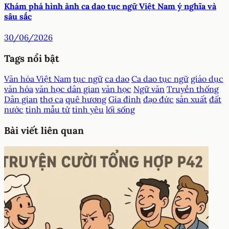
Khám phá hình ảnh ca dao tục ngữ Việt Nam ý nghĩa và
sâu sắc
30/06/2026
Tags nổi bật
Văn hóa Việt Nam
tục ngữ
ca dao
Ca dao tục ngữ
giáo dục
văn hóa
văn học dân gian
văn học
Ngữ văn
Truyền thống
Dân gian
thơ ca
quê hương
Gia đình
đạo đức
sản xuất
đất
nước
tình mẫu tử
tình yêu
lối sống
Bài viết liên quan