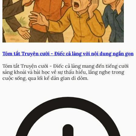
Tóm tắt Truyện cười - Điếc cả làng với nội dung ngắn gọn
Tóm tắt Truyện cười - Điếc cả làng mang đến tiếng cười
sảng khoái và bài học về sự thấu hiểu, lắng nghe trong
cuộc sống, qua lối kể dân gian dí dỏm.