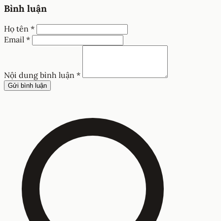
Bình luận
Họ tên *
Email *
Nội dung bình luận *
Gửi bình luận