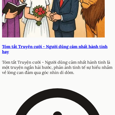
Tóm tắt Truyện cười - Người dũng cảm nhất hành tinh
hay
Tóm tắt Truyện cười - Người dũng cảm nhất hành tinh là
một truyện ngắn hài hước, phản ánh tinh tế sự hiểu nhầm
về lòng can đảm qua góc nhìn dí dỏm.