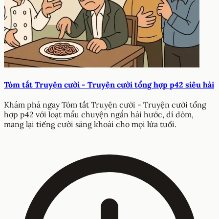
Tóm tắt Truyện cười - Truyện cười tổng hợp p42 siêu hài
Khám phá ngay Tóm tắt Truyện cười - Truyện cười tổng
hợp p42 với loạt mẩu chuyện ngắn hài hước, dí dỏm,
mang lại tiếng cười sảng khoái cho mọi lứa tuổi.