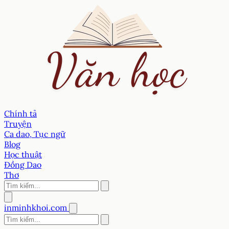
Chính tả
Truyện
Ca dao, Tục ngữ
Blog
Học thuật
Đồng Dao
Thơ
inminhkhoi.com