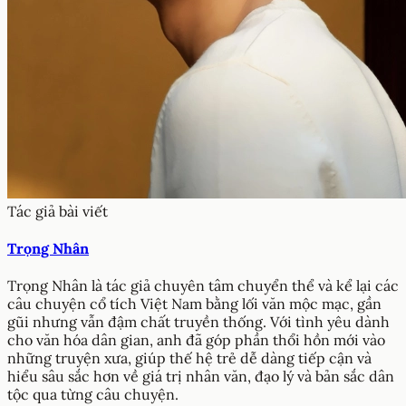
Tác giả bài viết
Trọng Nhân
Trọng Nhân là tác giả chuyên tâm chuyển thể và kể lại các
câu chuyện cổ tích Việt Nam bằng lối văn mộc mạc, gần
gũi nhưng vẫn đậm chất truyền thống. Với tình yêu dành
cho văn hóa dân gian, anh đã góp phần thổi hồn mới vào
những truyện xưa, giúp thế hệ trẻ dễ dàng tiếp cận và
hiểu sâu sắc hơn về giá trị nhân văn, đạo lý và bản sắc dân
tộc qua từng câu chuyện.