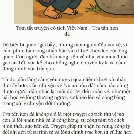
Tóm tắt truyện cổ tích Việt Nam – Tra tấn hòn
đá
Dù biết bị quan "gài bẫy", nhưng mọi người đều vui vẻ, vì
cảm phục tấm lòng nhân hậu và trí tuệ khéo léo của ông
quan. Còn người đàn bà mang tiền về nhà, vừa mua được
gạo ăn Tết, vừa kể cho chồng nghe chuyện kỳ lạ và cảm
động mình vừa trải qua.
Từ đó, dân làng càng yêu quý vị quan liêm khiết và nhân
đức ấy hơn. Câu chuyện về "vụ án hòn đá" năm nào cũng
được người dân nhắc lại mỗi độ Tết đến xuân về, như một
bài học về lòng thương người, sự khéo léo và công bằng
trong xử lý chuyện đời thường.
Tra tấn hòn đá không chỉ là một truyện cổ tích thú vị mà
còn là lời nhắn nhủ về lẽ công bằng, sự công tâm và cách
nhìn thấu đáo vấn đề. Truyện giúp ta nhận ra rằng, công lý
đôi khi đến từ sự tinh tế và lòng chính trực hơn là vũ lực hay