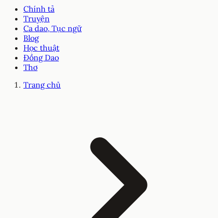
Chính tả
Truyện
Ca dao, Tục ngữ
Blog
Học thuật
Đồng Dao
Thơ
Trang chủ