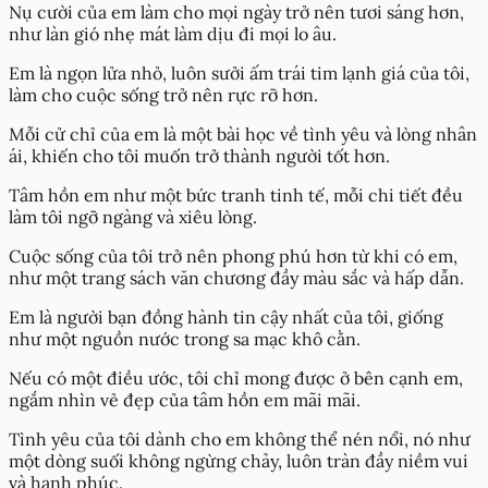
Nụ cười của em làm cho mọi ngày trở nên tươi sáng hơn,
như làn gió nhẹ mát làm dịu đi mọi lo âu.
Em là ngọn lửa nhỏ, luôn sưởi ấm trái tim lạnh giá của tôi,
làm cho cuộc sống trở nên rực rỡ hơn.
Mỗi cử chỉ của em là một bài học về tình yêu và lòng nhân
ái, khiến cho tôi muốn trở thành người tốt hơn.
Tâm hồn em như một bức tranh tinh tế, mỗi chi tiết đều
làm tôi ngỡ ngàng và xiêu lòng.
Cuộc sống của tôi trở nên phong phú hơn từ khi có em,
như một trang sách văn chương đầy màu sắc và hấp dẫn.
Em là người bạn đồng hành tin cậy nhất của tôi, giống
như một nguồn nước trong sa mạc khô cằn.
Nếu có một điều ước, tôi chỉ mong được ở bên cạnh em,
ngắm nhìn vẻ đẹp của tâm hồn em mãi mãi.
Tình yêu của tôi dành cho em không thể nén nổi, nó như
một dòng suối không ngừng chảy, luôn tràn đầy niềm vui
và hạnh phúc.