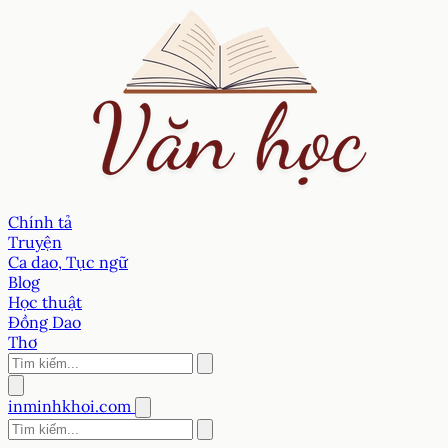
Chính tả
Truyện
Ca dao, Tục ngữ
Blog
Học thuật
Đồng Dao
Thơ
inminhkhoi.com