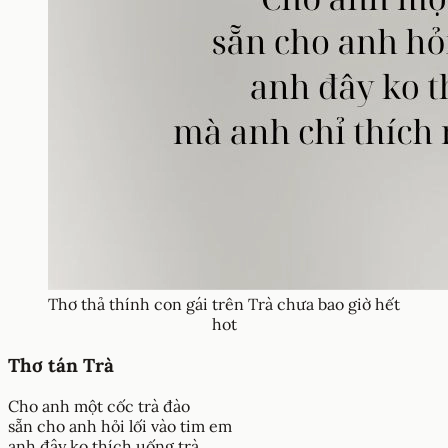
Thơ thả thính con gái trên Trà chưa bao giờ hết
hot
Thơ tán Trà
Cho anh một cốc trà đào
sẵn cho anh hỏi lối vào tim em
anh đây ko thích uống trà