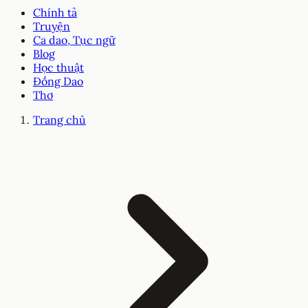
Chính tả
Truyện
Ca dao, Tục ngữ
Blog
Học thuật
Đồng Dao
Thơ
Trang chủ