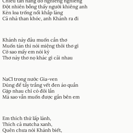
Chiều tàn nắng đổ nghiêng nghiêng
Đột nhiên bỗng thấy người khiêng anh
Kèn loa trống nổi khắp làng
Cả nhà than khóc, anh Khánh ra đi
Khánh này đâu muốn cần thơ
Muốn tán thì nói miệng thôi thơ gì
Cớ sao mấy em nói kỳ
Thơ này thơ nọ khác gì cãi nhau
NaCl trong nước Gia-ven
Dùng để tẩy trắng vết đen áo quần
Gặp nhau chỉ có đôi lần
Mà sao vẫn muốn được gần bên em
Em thích thứ lấp lánh,
Thích cả matcha xanh,
Quên chưa nói Khánh biết,