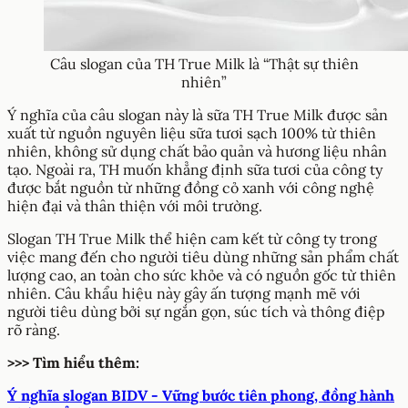
Câu slogan của TH True Milk là “Thật sự thiên
nhiên”
Ý nghĩa của câu slogan này là sữa TH True Milk được sản
xuất từ nguồn nguyên liệu sữa tươi sạch 100% từ thiên
nhiên, không sử dụng chất bảo quản và hương liệu nhân
tạo. Ngoài ra, TH muốn khẳng định sữa tươi của công ty
được bắt nguồn từ những đồng cỏ xanh với công nghệ
hiện đại và thân thiện với môi trường.
Slogan TH True Milk thể hiện cam kết từ công ty trong
việc mang đến cho người tiêu dùng những sản phẩm chất
lượng cao, an toàn cho sức khỏe và có nguồn gốc từ thiên
nhiên. Câu khẩu hiệu này gây ấn tượng mạnh mẽ với
người tiêu dùng bởi sự ngắn gọn, súc tích và thông điệp
rõ ràng.
>>> Tìm hiểu thêm:
Ý nghĩa slogan BIDV - Vững bước tiên phong, đồng hành