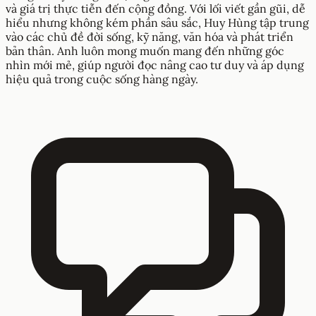
và giá trị thực tiễn đến cộng đồng. Với lối viết gần gũi, dễ
hiểu nhưng không kém phần sâu sắc, Huy Hùng tập trung
vào các chủ đề đời sống, kỹ năng, văn hóa và phát triển
bản thân. Anh luôn mong muốn mang đến những góc
nhìn mới mẻ, giúp người đọc nâng cao tư duy và áp dụng
hiệu quả trong cuộc sống hàng ngày.