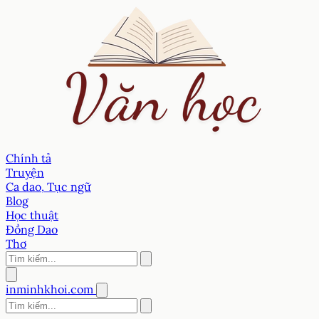
Chính tả
Truyện
Ca dao, Tục ngữ
Blog
Học thuật
Đồng Dao
Thơ
inminhkhoi.com