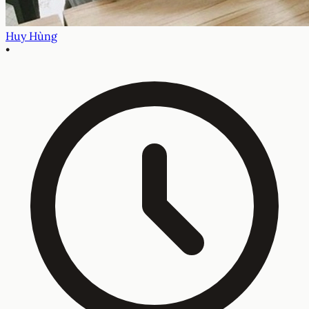
Huy Hùng
•