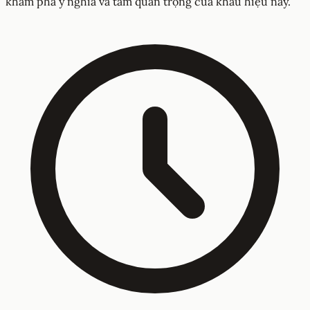
khám phá ý nghĩa và tầm quan trọng của khẩu hiệu này.