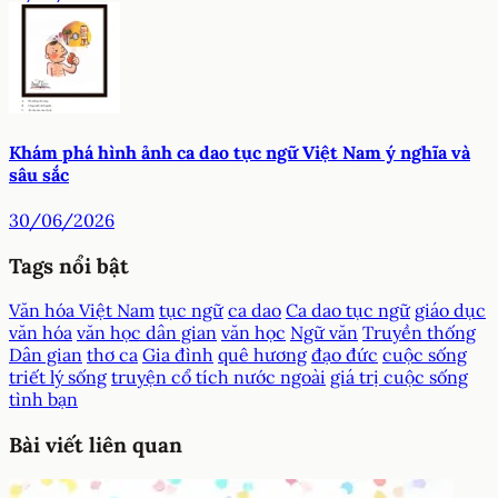
Khám phá hình ảnh ca dao tục ngữ Việt Nam ý nghĩa và
sâu sắc
30/06/2026
Tags nổi bật
Văn hóa Việt Nam
tục ngữ
ca dao
Ca dao tục ngữ
giáo dục
văn hóa
văn học dân gian
văn học
Ngữ văn
Truyền thống
Dân gian
thơ ca
Gia đình
quê hương
đạo đức
cuộc sống
triết lý sống
truyện cổ tích nước ngoài
giá trị cuộc sống
tình bạn
Bài viết liên quan