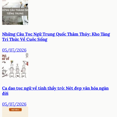
Những Câu Tục Ngữ Trung Quốc Thâm Thúy: Kho Tàng
Tri Thức Về Cuộc Sống
05/07/2026
Ca dao tục ngữ về tình thầy trò: Nét đẹp văn hóa ngàn
đời
05/07/2026