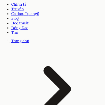
Chính tả
Truyện
Ca dao, Tục ngữ
Blog
Học thuật
Đồng Dao
Thơ
Trang chủ