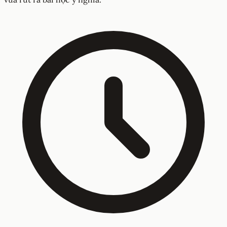
Tóm tắt Truyện cười - Công cụ kỳ diệu ngắn gọn, dễ hiểu
Tóm tắt Truyện cười - Công cụ kỳ diệu mang đến câu
chuyện hài hước, bất ngờ và sâu sắc, giúp bạn vừa giải trí
vừa rút ra bài học ý nghĩa.