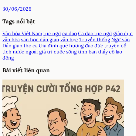
30/06/2026
Tags nổi bật
Văn hóa Việt Nam
tục ngữ
ca dao
Ca dao tục ngữ
giáo dục
văn hóa
văn học dân gian
văn học
Truyền thống
Ngữ văn
Dân gian
thơ ca
Gia đình
quê hương
đạo đức
truyện cổ
tích nước ngoài
giá trị cuộc sống
tình bạn
thầy cô
lao
động
Bài viết liên quan