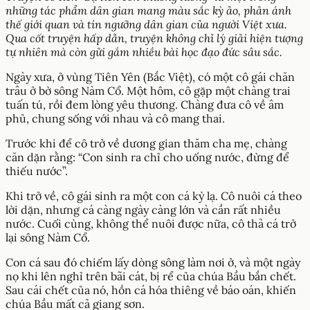
những tác phẩm dân gian mang màu sắc kỳ ảo, phản ánh
thế giới quan và tín ngưỡng dân gian của người Việt xưa.
Qua cốt truyện hấp dẫn, truyện không chỉ lý giải hiện tượng
tự nhiên mà còn gửi gắm nhiều bài học đạo đức sâu sắc.
Ngày xưa, ở vùng Tiên Yên (Bắc Việt), có một cô gái chăn
trâu ở bờ sông Nàm Cổ. Một hôm, cô gặp một chàng trai
tuấn tú, rồi đem lòng yêu thương. Chàng đưa cô về âm
phủ, chung sống với nhau và cô mang thai.
Trước khi để cô trở về dương gian thăm cha mẹ, chàng
căn dặn rằng: “Con sinh ra chỉ cho uống nước, đừng để
thiếu nước”.
Khi trở về, cô gái sinh ra một con cá kỳ lạ. Cô nuôi cá theo
lời dặn, nhưng cá càng ngày càng lớn và cần rất nhiều
nước. Cuối cùng, không thể nuôi được nữa, cô thả cá trở
lại sông Nàm Cổ.
Con cá sau đó chiếm lấy dòng sông làm nơi ở, và một ngày
nọ khi lên nghỉ trên bãi cát, bị rể của chúa Bầu bắn chết.
Sau cái chết của nó, hồn cá hóa thiêng về báo oán, khiến
chúa Bầu mất cả giang sơn.