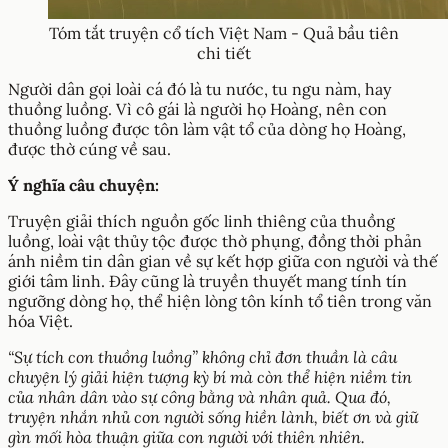
Tóm tắt truyện cổ tích Việt Nam - Quả bầu tiên
chi tiết
Người dân gọi loài cá đó là tu nước, tu ngu nàm, hay
thuồng luồng. Vì cô gái là người họ Hoàng, nên con
thuồng luồng được tôn làm vật tổ của dòng họ Hoàng,
được thờ cúng về sau.
Ý nghĩa câu chuyện:
Truyện giải thích nguồn gốc linh thiêng của thuồng
luồng, loài vật thủy tộc được thờ phụng, đồng thời phản
ánh niềm tin dân gian về sự kết hợp giữa con người và thế
giới tâm linh. Đây cũng là truyền thuyết mang tính tín
ngưỡng dòng họ, thể hiện lòng tôn kính tổ tiên trong văn
hóa Việt.
“Sự tích con thuồng luồng” không chỉ đơn thuần là câu
chuyện lý giải hiện tượng kỳ bí mà còn thể hiện niềm tin
của nhân dân vào sự công bằng và nhân quả. Qua đó,
truyện nhắn nhủ con người sống hiền lành, biết ơn và giữ
gìn mối hòa thuận giữa con người với thiên nhiên.