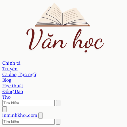
Chính tả
Truyện
Ca dao, Tục ngữ
Blog
Học thuật
Đồng Dao
Thơ
inminhkhoi.com