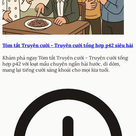
Tóm tắt Truyện cười - Truyện cười tổng hợp p42 siêu hài
Khám phá ngay Tóm tắt Truyện cười - Truyện cười tổng
hợp p42 với loạt mẩu chuyện ngắn hài hước, dí dỏm,
mang lại tiếng cười sảng khoái cho mọi lứa tuổi.