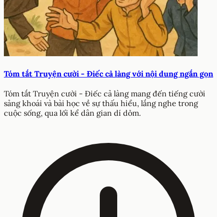
Tóm tắt Truyện cười - Điếc cả làng với nội dung ngắn gọn
Tóm tắt Truyện cười - Điếc cả làng mang đến tiếng cười
sảng khoái và bài học về sự thấu hiểu, lắng nghe trong
cuộc sống, qua lối kể dân gian dí dỏm.