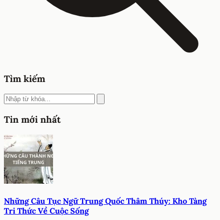
Tìm kiếm
Tin mới nhất
Những Câu Tục Ngữ Trung Quốc Thâm Thúy: Kho Tàng
Tri Thức Về Cuộc Sống