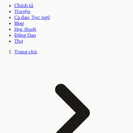
Chính tả
Truyện
Ca dao, Tục ngữ
Blog
Học thuật
Đồng Dao
Thơ
Trang chủ