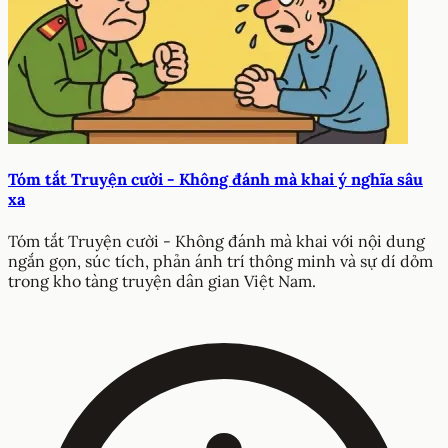
Tóm tắt Truyện cười - Không đánh mà khai ý nghĩa sâu
xa
Tóm tắt Truyện cười - Không đánh mà khai với nội dung
ngắn gọn, súc tích, phản ánh trí thông minh và sự dí dỏm
trong kho tàng truyện dân gian Việt Nam.