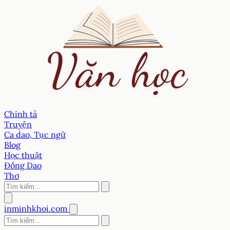
Chính tả
Truyện
Ca dao, Tục ngữ
Blog
Học thuật
Đồng Dao
Thơ
inminhkhoi.com