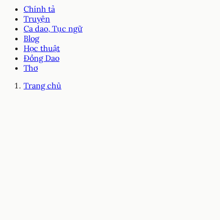
Chính tả
Truyện
Ca dao, Tục ngữ
Blog
Học thuật
Đồng Dao
Thơ
Trang chủ