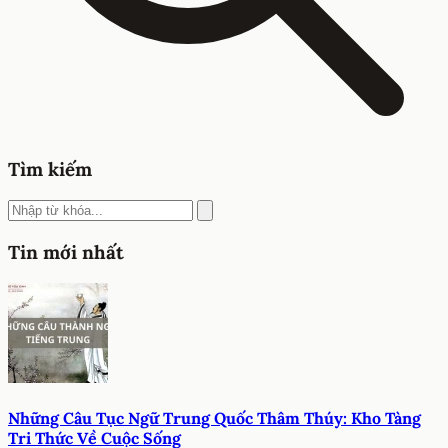
Tìm kiếm
Tin mới nhất
Những Câu Tục Ngữ Trung Quốc Thâm Thúy: Kho Tàng
Tri Thức Về Cuộc Sống