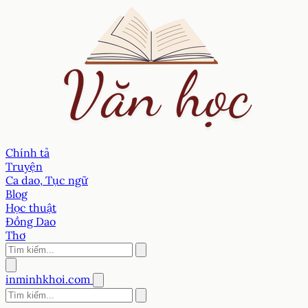
Chính tả
Truyện
Ca dao, Tục ngữ
Blog
Học thuật
Đồng Dao
Thơ
inminhkhoi.com