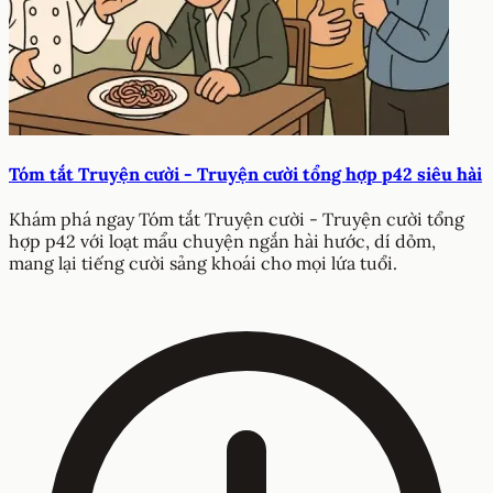
Tóm tắt Truyện cười - Truyện cười tổng hợp p42 siêu hài
Khám phá ngay Tóm tắt Truyện cười - Truyện cười tổng
hợp p42 với loạt mẩu chuyện ngắn hài hước, dí dỏm,
mang lại tiếng cười sảng khoái cho mọi lứa tuổi.