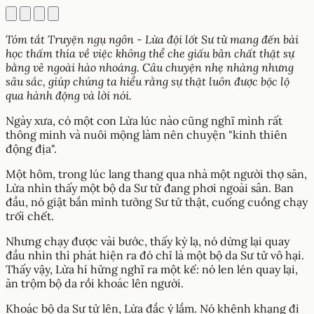
Tóm tắt Truyện ngụ ngôn - Lừa đội lốt Sư tử mang đến bài
học thấm thía về việc không thể che giấu bản chất thật sự
bằng vẻ ngoài hào nhoáng. Câu chuyện nhẹ nhàng nhưng
sâu sắc, giúp chúng ta hiểu rằng sự thật luôn được bộc lộ
qua hành động và lời nói.
Ngày xưa, có một con Lừa lúc nào cũng nghĩ mình rất
thông minh và nuôi mộng làm nên chuyện "kinh thiên
động địa".
Một hôm, trong lúc lang thang qua nhà một người thợ săn,
Lừa nhìn thấy một bộ da Sư tử đang phơi ngoài sân. Ban
đầu, nó giật bắn mình tưởng Sư tử thật, cuống cuồng chạy
trối chết.
Nhưng chạy được vài bước, thấy kỳ lạ, nó dừng lại quay
đầu nhìn thì phát hiện ra đó chỉ là một bộ da Sư tử vô hại.
Thấy vậy, Lừa hí hửng nghĩ ra một kế: nó len lén quay lại,
ăn trộm bộ da rồi khoác lên người.
Khoác bộ da Sư tử lên, Lừa đắc ý lắm. Nó khệnh khạng đi