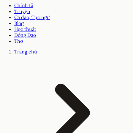
Chính tả
Truyện
Ca dao, Tục ngữ
Blog
Học thuật
Đồng Dao
Thơ
Trang chủ