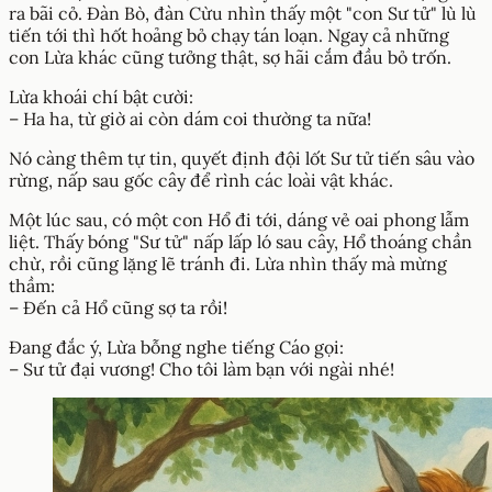
ra bãi cỏ. Đàn Bò, đàn Cừu nhìn thấy một "con Sư tử" lù lù
tiến tới thì hốt hoảng bỏ chạy tán loạn. Ngay cả những
con Lừa khác cũng tưởng thật, sợ hãi cắm đầu bỏ trốn.
Lừa khoái chí bật cười:
– Ha ha, từ giờ ai còn dám coi thường ta nữa!
Nó càng thêm tự tin, quyết định đội lốt Sư tử tiến sâu vào
rừng, nấp sau gốc cây để rình các loài vật khác.
Một lúc sau, có một con Hổ đi tới, dáng vẻ oai phong lẫm
liệt. Thấy bóng "Sư tử" nấp lấp ló sau cây, Hổ thoáng chần
chừ, rồi cũng lặng lẽ tránh đi. Lừa nhìn thấy mà mừng
thầm:
– Đến cả Hổ cũng sợ ta rồi!
Đang đắc ý, Lừa bỗng nghe tiếng Cáo gọi:
– Sư tử đại vương! Cho tôi làm bạn với ngài nhé!