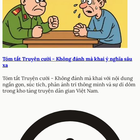
Tóm tắt Truyện cười - Không đánh mà khai ý nghĩa sâu
xa
Tóm tắt Truyện cười - Không đánh mà khai với nội dung
ngắn gọn, súc tích, phản ánh trí thông minh và sự dí dỏm
trong kho tàng truyện dân gian Việt Nam.