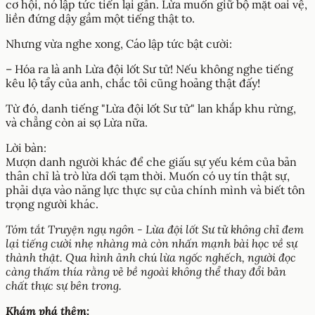
cơ hội, nó lập tức tiến lại gần. Lừa muốn giữ bộ mặt oai vệ,
liền đứng dậy gầm một tiếng thật to.
Nhưng vừa nghe xong, Cáo lập tức bật cười:
– Hóa ra là anh Lừa đội lốt Sư tử! Nếu không nghe tiếng
kêu lộ tẩy của anh, chắc tôi cũng hoảng thật đấy!
Từ đó, danh tiếng "Lừa đội lốt Sư tử" lan khắp khu rừng,
và chẳng còn ai sợ Lừa nữa.
Lời bàn:
Mượn danh người khác để che giấu sự yếu kém của bản
thân chỉ là trò lừa dối tạm thời. Muốn có uy tín thật sự,
phải dựa vào năng lực thực sự của chính mình và biết tôn
trọng người khác.
Tóm tắt Truyện ngụ ngôn - Lừa đội lốt Sư tử không chỉ đem
lại tiếng cười nhẹ nhàng mà còn nhấn mạnh bài học về sự
thành thật. Qua hình ảnh chú lừa ngốc nghếch, người đọc
càng thấm thía rằng vẻ bề ngoài không thể thay đổi bản
chất thực sự bên trong.
Khám phá thêm: