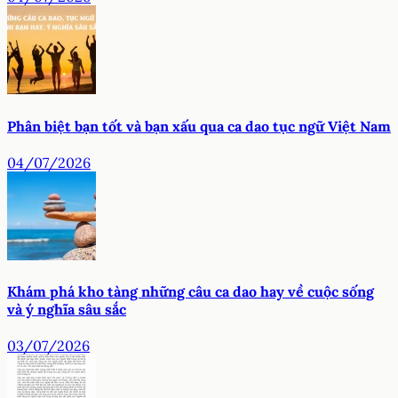
Phân biệt bạn tốt và bạn xấu qua ca dao tục ngữ Việt Nam
04/07/2026
Khám phá kho tàng những câu ca dao hay về cuộc sống
và ý nghĩa sâu sắc
03/07/2026