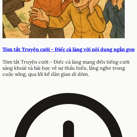
Tóm tắt Truyện cười - Điếc cả làng với nội dung ngắn gọn
Tóm tắt Truyện cười - Điếc cả làng mang đến tiếng cười
sảng khoái và bài học về sự thấu hiểu, lắng nghe trong
cuộc sống, qua lối kể dân gian dí dỏm.