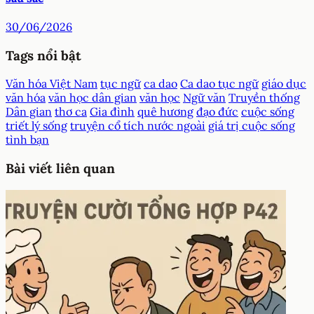
30/06/2026
Tags nổi bật
Văn hóa Việt Nam
tục ngữ
ca dao
Ca dao tục ngữ
giáo dục
văn hóa
văn học dân gian
văn học
Ngữ văn
Truyền thống
Dân gian
thơ ca
Gia đình
quê hương
đạo đức
cuộc sống
triết lý sống
truyện cổ tích nước ngoài
giá trị cuộc sống
tình bạn
Bài viết liên quan