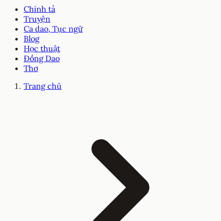
Chính tả
Truyện
Ca dao, Tục ngữ
Blog
Học thuật
Đồng Dao
Thơ
Trang chủ