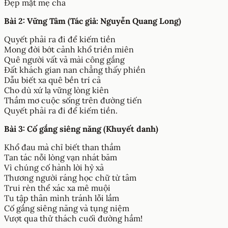
Đẹp mặt mẹ cha
Bài 2: Vững Tâm (Tác giả: Nguyễn Quang Long)
Quyết phải ra đi để kiếm tiền
Mong đời bớt cảnh khổ triền miên
Quê người vất vả mài công gắng
Đất khách gian nan chẳng thấy phiền
Dẫu biết xa quê bền trí cả
Cho dù xứ lạ vững lòng kiên
Thầm mơ cuộc sống trên đường tiến
Quyết phải ra đi để kiếm tiền.
Bài 3: Cố gắng siêng năng (Khuyết danh)
Khổ đau mà chỉ biết than thầm
Tan tác nỗi lòng vạn nhát băm
Vì chúng cố hành lời hỷ xả
Thương người ráng học chữ từ tâm
Trui rèn thể xác xa mê muội
Tu tập thân mình tránh lỗi lầm
Cố gắng siêng năng và tụng niệm
Vượt qua thử thách cuối đường hầm!