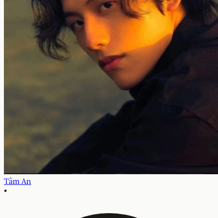
Tâm An
•