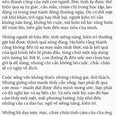
nên thành công của mỗi con người. Đức tính ấy được thể
hiện qua sự tự giác, cần mẫn, chăm chỉ trong học tập, lao
động và trong mọi hành động thường ngày. Dù có đối mặt
với khó khăn, trở ngại hay thất bại, người kiên trì vẫn
không nản lòng, không bỏ cuộc, mà luôn nỗ lực từng bước
để vươn lên, tiến gần hơn đến mục tiêu của mình.
Những người sở hữu đức tính siêng năng, kiên trì thường
gặt hái được thành quả xứng đáng. Họ hiểu rằng thành
công không đến từ sự may mắn nhất thời, mà là kết quả
của quá trình bền bỉ phấn đấu, từng chút một xây dựng
nên tương lai. Bởi lẽ, con đường đi đến ước mơ chưa bao
giờ là dễ dàng, nhưng chỉ cần không bỏ cuộc, chắc chắn
sẽ có ngày về đích.
Cuộc sống vốn không thiếu những chông gai, thử thách.
Nhưng giống như muốn thấy cầu vồng, bạn phải đi qua
cơn mưa – muốn đạt được điều mình mong ước, bạn phải
có đủ nghị lực và sự bền chí. Và nếu một lúc nào đó bạn
cảm thấy mỏi mệt, mất phương hướng, hãy nhớ đến
những câu ca dao tục ngữ về siêng năng, kiên trì.
Những lời dạy mộc mạc, chan chứa tình cảm của cha ông