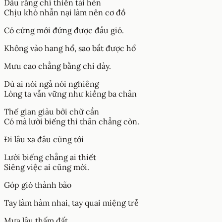
Dẫu rằng chí thiễn tài hèn
Chịu khó nhẫn nại làm nên cơ đồ
Có cứng mới đứng được đầu gió.
Không vào hang hổ, sao bắt được hổ
Mưu cao chẳng bằng chí dày.
Dù ai nói ngả nói nghiêng
Lòng ta vẫn vững như kiềng ba chân
Thế gian giàu bởi chữ cần
Có mà lười biếng thì thân chẳng còn.
Đi lâu xa đâu cũng tới
Lười biếng chẳng ai thiết
Siêng việc ai cũng mời.
Góp gió thành bão
Tay làm hàm nhai, tay quai miệng trễ
Mưa lâu thấm đất