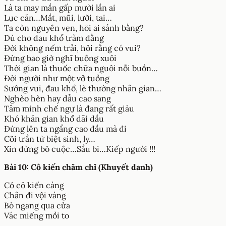
Là ta may mắn gấp mười lần ai
Lục căn…Mắt, mũi, lưỡi, tai…
Ta còn nguyên vẹn, hỏi ai sánh bằng?
Dù cho đau khổ trăm đằng
Đời không nếm trải, hỏi rằng có vui?
Đừng bao giờ nghĩ buông xuôi
Thời gian là thuốc chữa nguôi nỗi buồn…
Đời người như một vở tuồng
Sướng vui, đau khổ, lẽ thường nhân gian…
Nghèo hèn hay dẫu cao sang
Tâm mình chế ngự là đang rất giàu
Khó khăn gian khổ dãi dầu
Đứng lên ta ngẩng cao đầu mà đi
Cõi trần tử biệt sinh, ly…
Xin đừng bỏ cuộc…Sầu bi…Kiếp người !!!
Bài 10: Cô kiến chăm chỉ (Khuyết danh)
Có cô kiến càng
Chân đi vội vàng
Bò ngang qua cửa
Vác miếng mồi to