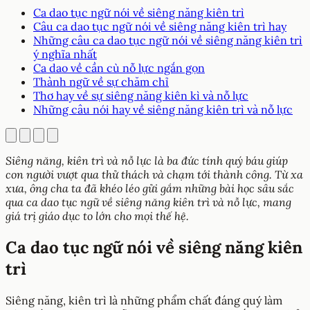
Ca dao tục ngữ nói về siêng năng kiên trì
Câu ca dao tục ngữ nói về siêng năng kiên trì hay
Những câu ca dao tục ngữ nói về siêng năng kiên trì
ý nghĩa nhất
Ca dao về cần cù nỗ lực ngắn gọn
Thành ngữ về sự chăm chỉ
Thơ hay về sự siêng năng kiên kì và nỗ lực
Những câu nói hay về siêng năng kiên trì và nỗ lực
Siêng năng, kiên trì và nỗ lực là ba đức tính quý báu giúp
con người vượt qua thử thách và chạm tới thành công. Từ xa
xưa, ông cha ta đã khéo léo gửi gắm những bài học sâu sắc
qua ca dao tục ngữ về siêng năng kiên trì và nỗ lực, mang
giá trị giáo dục to lớn cho mọi thế hệ.
Ca dao tục ngữ nói về siêng năng kiên
trì
Siêng năng, kiên trì là những phẩm chất đáng quý làm