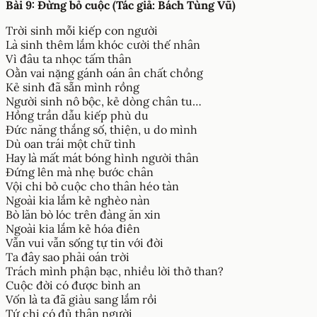
Bài 9: Đừng bỏ cuộc (Tác giả: Bách Tùng Vũ)
Trời sinh mỗi kiếp con người
Là sinh thêm lắm khóc cười thế nhân
Vì đâu ta nhọc tấm thân
Oằn vai nặng gánh oán ân chất chồng
Kẻ sinh đã sẵn mình rồng
Người sinh nô bộc, kẻ dòng chân tu…
Hồng trần dẫu kiếp phù du
Đức năng thắng số, thiện, u do mình
Dù oan trái một chữ tình
Hay là mất mát bóng hình người thân
Đứng lên mà nhẹ bước chân
Vội chi bỏ cuộc cho thân héo tàn
Ngoài kia lắm kẻ nghèo nàn
Bò lăn bò lóc trên đàng ăn xin
Ngoài kia lắm kẻ hóa điên
Vẫn vui vẫn sống tự tin với đời
Ta đây sao phải oán trời
Trách mình phận bạc, nhiều lời thở than?
Cuộc đời có được bình an
Vốn là ta đã giàu sang lắm rồi
Tứ chi có đủ thân người