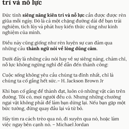
trì và nỗ lực
Đức tính
siêng năng kiên trì và nỗ lực
cần được được rèn
giũa mỗi ngày. Đó là cả một chặng đường dài để bạn trải
nghiệm, tích lũy và phát huy kiến thức cũng như kinh
nghiệm của mình.
Điều này cũng giống như rèn luyện sự can đảm qua
những câu
thành ngữ nói về lòng dũng cảm
.
Dưới đây là những câu nói hay về sự siêng năng, chăm chỉ,
nỗ lực không ngừng nghỉ để dẫn đến thành công:
Cuộc sống không yêu cầu chúng ta đỉnh nhất, chỉ là
chúng ta cố gắng hết sức.– H. Jackson Brown Jr
Khi bạn cố gắng để thành đạt, luôn có những vật cản trên
đường. Tôi có, mọi người đều có. Nhưng những chướng
ngại vật không phải để làm bạn dừng lại. Nếu bạn gặp một
bức tường, đừng quay đầu lại và từ bỏ.
Hãy tìm ra cách trèo qua nó, đi xuyên qua nó, hoặc làm
việc ngay bên cạnh nó. – Michael Jordan