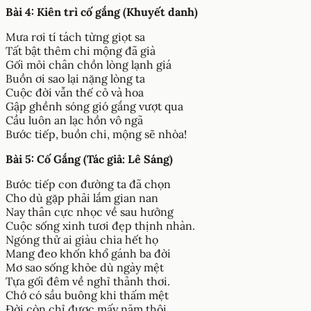
Bài 4: Kiên trì cố gắng (Khuyết danh)
Mưa rơi tí tách từng giọt sa
Tất bật thêm chi mộng đã già
Gối mỏi chân chồn lòng lạnh giá
Buồn ơi sao lại nặng lòng ta
Cuộc đời vẫn thế cỏ và hoa
Gập ghềnh sóng gió gắng vượt qua
Cầu luôn an lạc hồn vô ngã
Bước tiếp, buồn chi, mộng sẽ nhòa!
Bài 5: Cố Gắng (Tác giả: Lê Sáng)
Bước tiếp con đường ta đã chọn
Cho dù gặp phải lắm gian nan
Nay thân cực nhọc về sau hưởng
Cuộc sống xinh tươi đẹp thịnh nhàn.
Ngóng thử ai giàu chia hết họ
Mang đeo khốn khổ gánh ba đời
Mơ sao sống khỏe dù ngày mệt
Tựa gối đêm về nghỉ thảnh thơi.
Chớ có sầu buông khi thấm mệt
Đời còn chỉ được mấy năm thôi