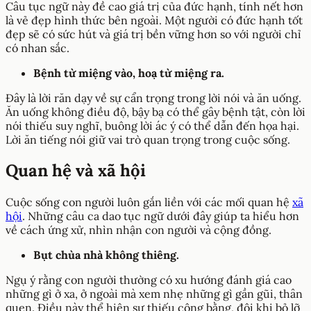
Câu tục ngữ này đề cao giá trị của đức hạnh, tính nết hơn
là vẻ đẹp hình thức bên ngoài. Một người có đức hạnh tốt
đẹp sẽ có sức hút và giá trị bền vững hơn so với người chỉ
có nhan sắc.
Bệnh từ miệng vào, hoạ từ miệng ra.
Đây là lời răn dạy về sự cẩn trọng trong lời nói và ăn uống.
Ăn uống không điều độ, bậy bạ có thể gây bệnh tật, còn lời
nói thiếu suy nghĩ, buông lời ác ý có thể dẫn đến họa hại.
Lời ăn tiếng nói giữ vai trò quan trọng trong cuộc sống.
Quan hệ và xã hội
Cuộc sống con người luôn gắn liền với các mối quan hệ
xã
hội
. Những câu ca dao tục ngữ dưới đây giúp ta hiểu hơn
về cách ứng xử, nhìn nhận con người và cộng đồng.
Bụt chùa nhà không thiêng.
Ngụ ý rằng con người thường có xu hướng đánh giá cao
những gì ở xa, ở ngoài mà xem nhẹ những gì gần gũi, thân
quen. Điều này thể hiện sự thiếu công bằng, đôi khi bỏ lỡ