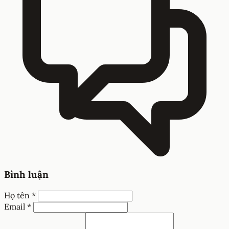
Bình luận
Họ tên *
Email *