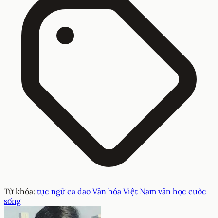
Từ khóa:
tục ngữ
ca dao
Văn hóa Việt Nam
văn học
cuộc
sống