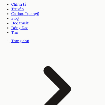
Chính tả
Truyện
Ca dao, Tục ngữ
Blog
Học thuật
Đồng Dao
Thơ
Trang chủ