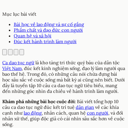
Mục lục bài viết
Bài học về lao động và sự cố gắng
Phẩm chất và đạo đức con người
Quan hệ và xã hội
Đúc kết hành trình làm người
Ca dao tục ngữ
là kho tàng tri thức quý báu của dân tộc
Việt Nam
, đúc kết kinh nghiệm sống, đạo lý làm người qua
bao thế hệ. Trong đó, có những câu nói chứa đựng bài
học sâu sắc về cuộc sống mà bất kỳ ai cũng nên biết. Dưới
đây là tuyển tập 10 câu ca dao tục ngữ tiêu biểu, mang
đến những góc nhìn đa chiều về hành trình làm người.
Khám phá những bài học cuộc đời:
Bài viết tổng hợp 10
câu ca dao tục ngữ đúc kết trí tuệ
dân gian
về các khía
cạnh như
lao động
, nhân cách, quan hệ
con người
, và đối
nhân xử thế, giúp độc giả có cái nhìn sâu sắc hơn về cuộc
sống.