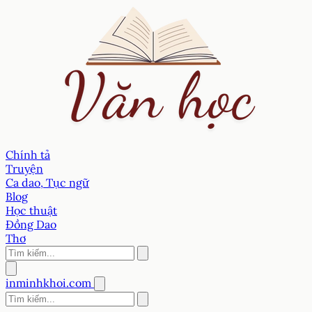
Chính tả
Truyện
Ca dao, Tục ngữ
Blog
Học thuật
Đồng Dao
Thơ
inminhkhoi.com