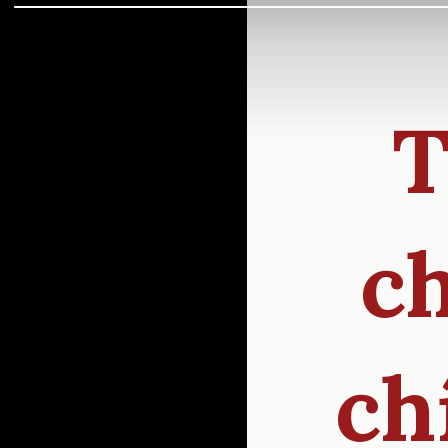
T
c
ch