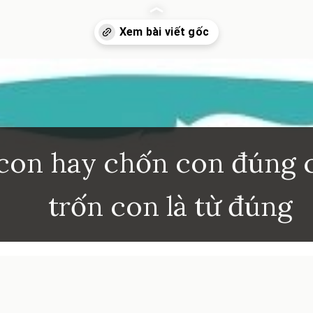
inhkhoi.com/tron-con-hay-chon-con-dung-chinh-ta
con hay chốn con đúng c
trốn con là từ đúng