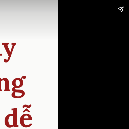
ay
ng
 dễ