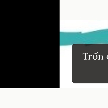
Đang mở
https://inm
Trốn 