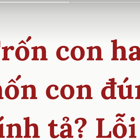
rốn con h
hốn con đú
ính tả? Lỗi