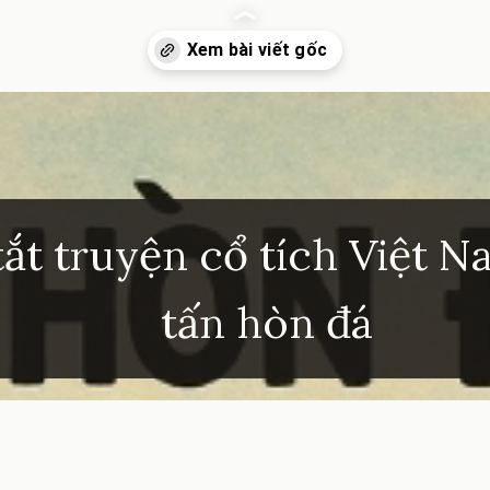
inhkhoi.com/tra-tan-hon-da
ắt truyện cổ tích Việt N
tấn hòn đá