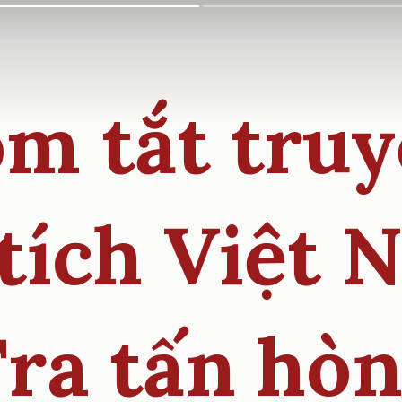
m tắt tru
 tích Việt 
Tra tấn hòn