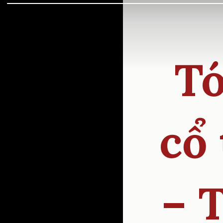
Tó
cổ
– 