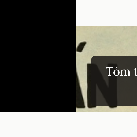
Đang mở
https://inm
Tóm t