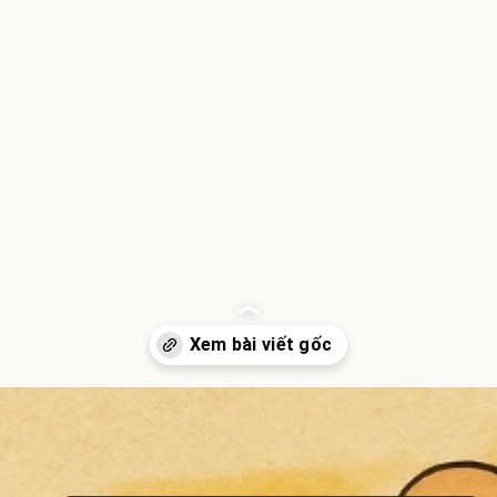
Đang mở
https://inminhkhoi.com/su-tich-ong-binh-voi