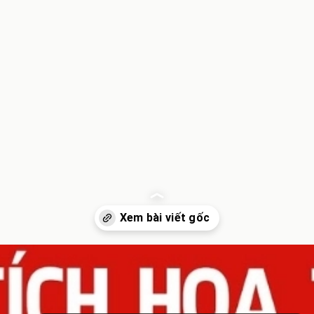
Đang mở
https://inminhkhoi.com/su-tich-hoa-trinh-nu