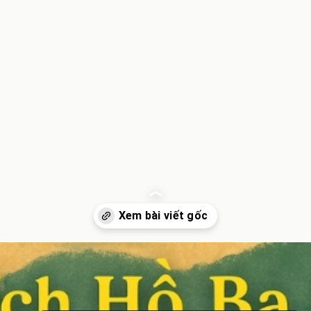
Đang mở
https://inminhkhoi.com/su-tich-ho-ba-be