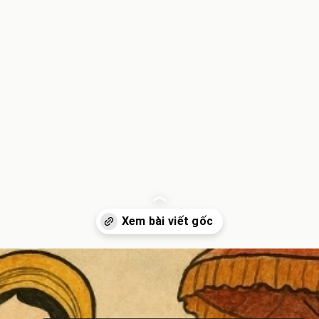
Đang mở
https://inminhkhoi.com/su-tich-ba-chua-ba-o-chua-huong