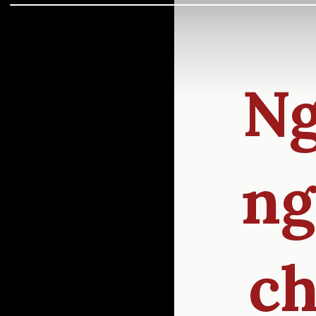
Ng
ng
ch