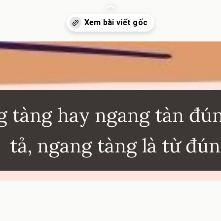
inhkhoi.com/ngang-tang-hay-ngang-tan-dung-chinh-ta
 tàng hay ngang tàn đú
tả, ngang tàng là từ đú