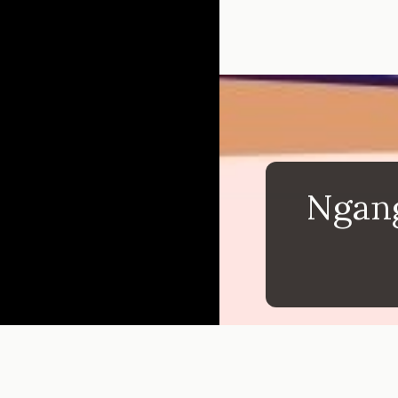
Đang mở
https://inm
Ngang