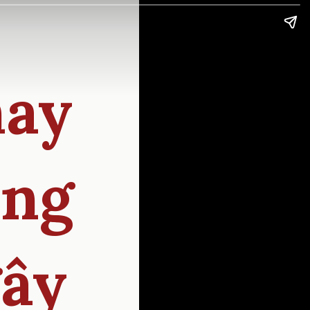
hay
úng
gây