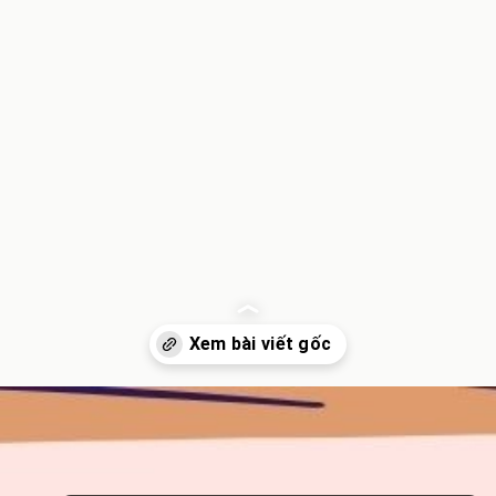
Đang mở
https://inminhkhoi.com/lang-tang-hay-lan-tan-dung-chinh-ta