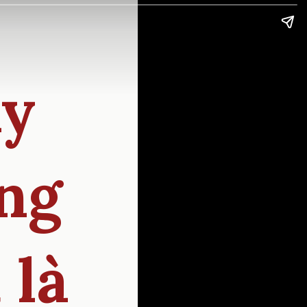
ay
ng
 là