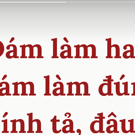
ám làm h
iám làm đú
ính tả, đâu