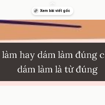
inhkhoi.com/dam-lam-hay-giam-lam-dung-chinh-ta
 làm hay dám làm đúng ch
dám làm là từ đúng