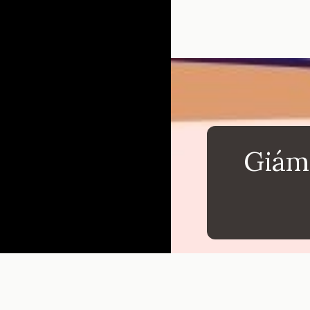
Đang mở
https://inm
Giám