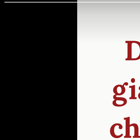
D
g
ch