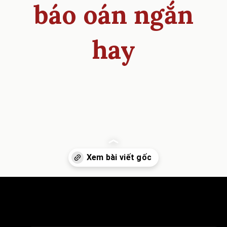
báo oán ngắn
hay
Đang mở
https://inminhkhoi.com/cuu-vat-vat-tra-on-cuu-nhan-nhan-bao-oan