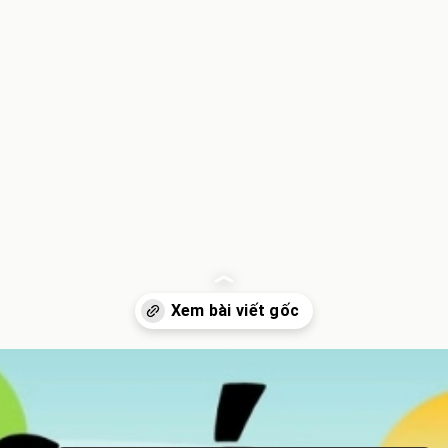
Đang mở
https://inminhkhoi.com/tom-tat-truyen-co-tich-viet-nam-su-tich-cho-meo-ghet-nhau