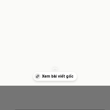
Đang mở
https://inminhkhoi.com/su-tich-thanh-chem