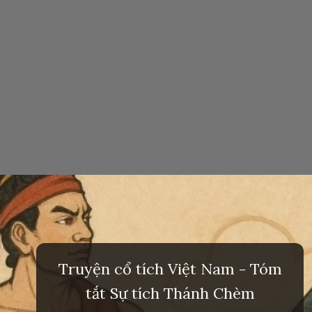
Đang mở
https://inminhkhoi.com/su-tich-thanh-chem
Truyện cổ tích Việt Nam - Tóm
tắt Sự tích Thánh Chèm