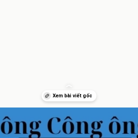
Đang mở
https://inminhkhoi.com/su-tich-ong-cong-ong-tao