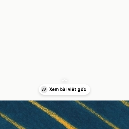
Đang mở
https://inminhkhoi.com/su-tich-mua-sao-bang