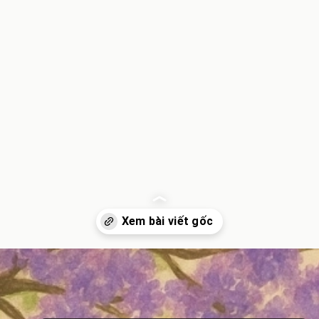
Đang mở
https://inminhkhoi.com/su-tich-hoa-bang-lang