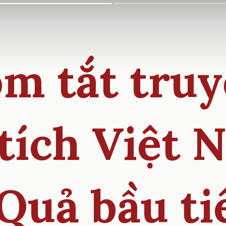
m tắt tru
 tích Việt 
 Quả bầu ti