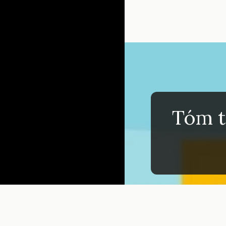
Đang mở
https://inm
Tóm t