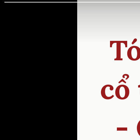
Tó
cổ
-