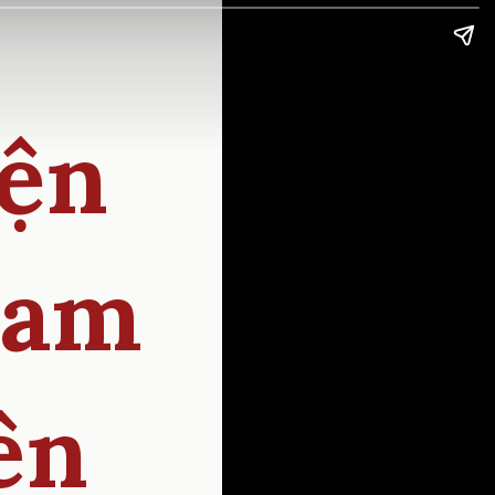
yện
Nam
ên