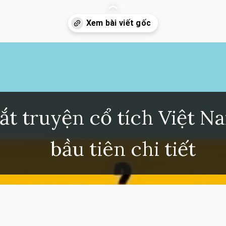
inhkhoi.com/qua-bau-tien
ắt truyện cổ tích Việt N
bầu tiên chi tiết