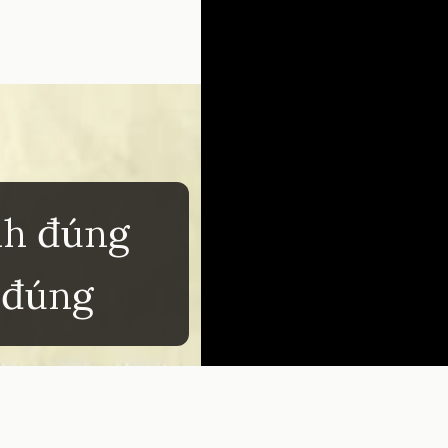
nh đúng
ừ đúng