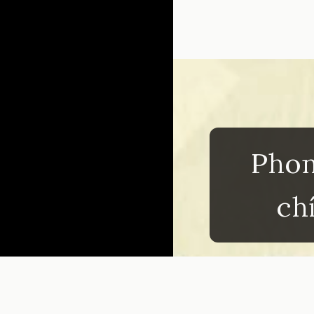
Đang mở
https://inm
Phon
ch