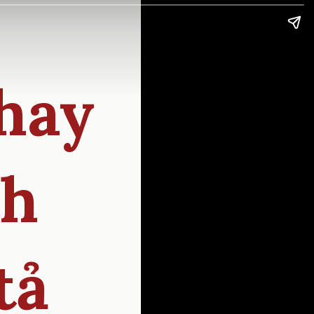
hay
nh
tả