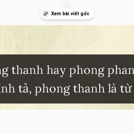
inhkhoi.com/phong-thanh-hay-phong-phanh-dung-chinh-ta
g thanh hay phong pha
ính tả, phong thanh là t