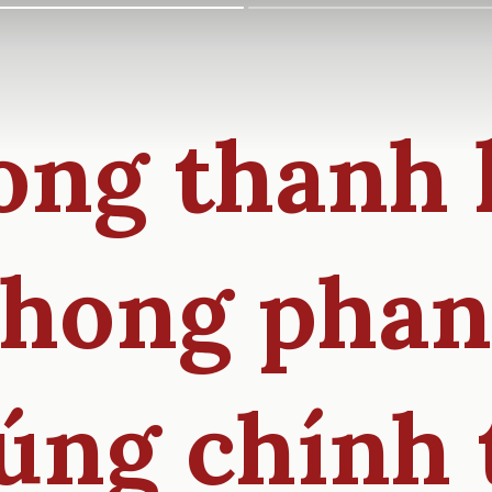
ong thanh 
hong pha
úng chính 