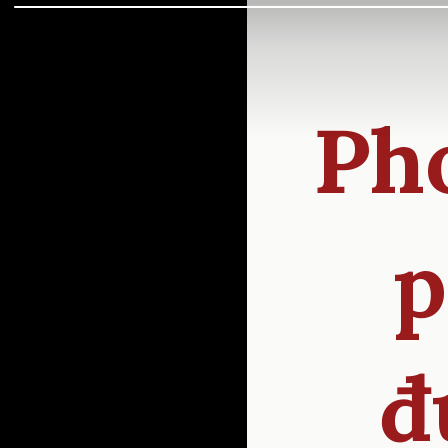
Ph
p
đ