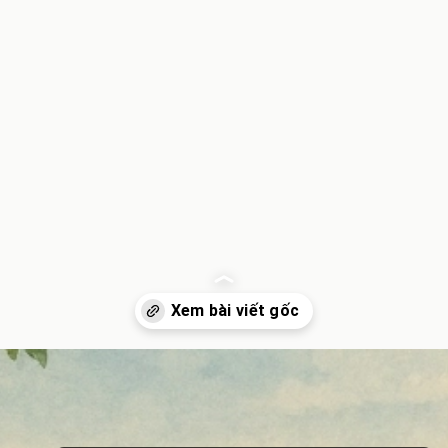
Đang mở
https://inminhkhoi.com/nguoi-vo-thong-minh