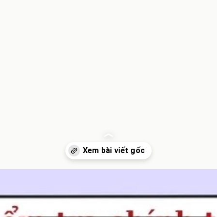
Đang mở
https://inminhkhoi.com/ma-troi-hay-ma-choi-dung-chinh-ta