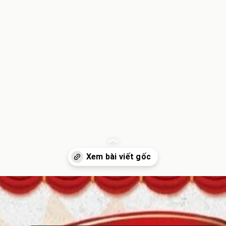
Đang mở
https://inminhkhoi.com/loi-chuc-mung-tho