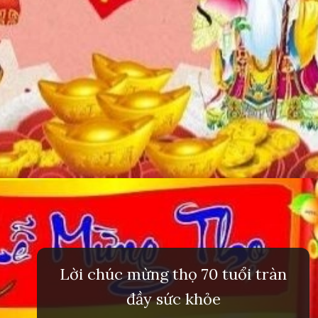
Đang mở
https://inminhkhoi.com/loi-chuc-mung-tho
Lời chúc mừng thọ 70 tuổi tràn
đầy sức khỏe