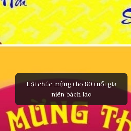
Đang mở
https://inminhkhoi.com/loi-chuc-mung-tho
Lời chúc mừng thọ 80 tuổi gia
niên bách lão