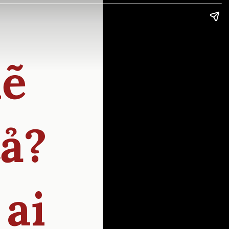
lẽ
tả?
 ai