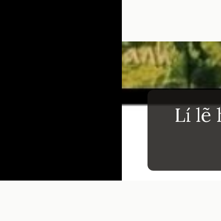
Đang mở
https://inmi
Lí lẽ