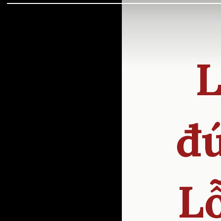
L
đú
Lỗ