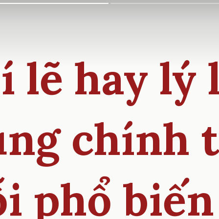
í lẽ hay lý 
ng chính 
i phổ biến