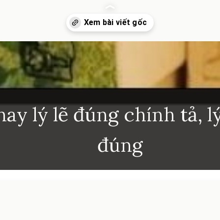
nhkhoi.com/li-le-hay-ly-le-dung-chinh-ta
 hay lý lẽ đúng chính tả, lý
đúng