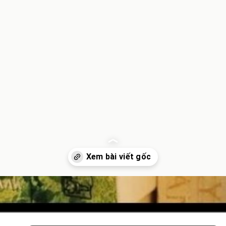
Đang mở
https://inminhkhoi.com/li-ki-hay-ly-ky-dung-chinh-ta