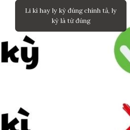
Li kì hay ly kỳ đúng chính tả, ly
kỳ là từ đúng