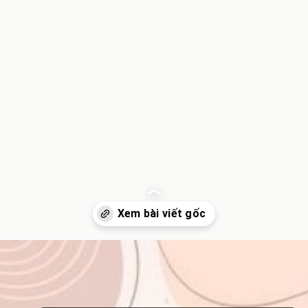
Đang mở
https://inminhkhoi.com/lat-dat-hay-lac-dac-dung-chinh-ta