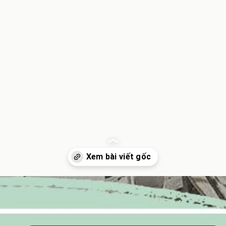
Đang mở
https://inminhkhoi.com/ki-thi-hay-ky-thi-dung-chinh-ta