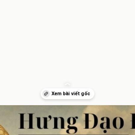
Đang mở
https://inminhkhoi.com/hung-dao-dai-vuong