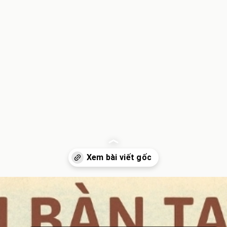
Đang mở
https://inminhkhoi.com/hai-ban-tay