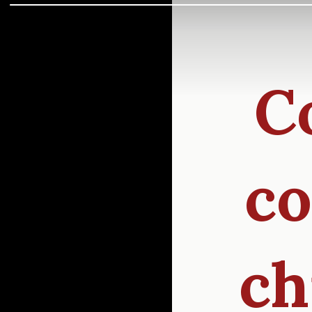
C
co
ch