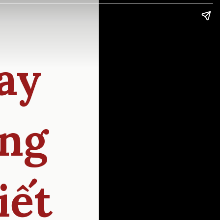
ay
úng
iết