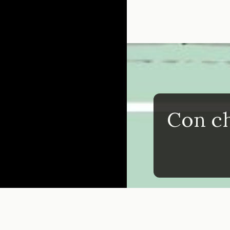
Đang mở
https://inm
Con ch