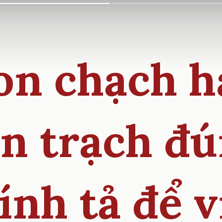
on chạch h
n trạch đ
ính tả để v