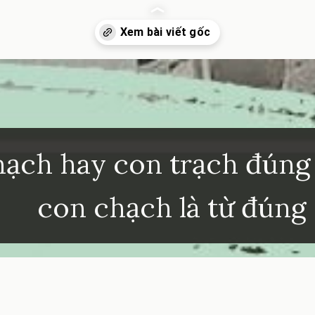
inhkhoi.com/con-chach-hay-con-trach-dung-chinh-ta
ạch hay con trạch đúng 
con chạch là từ đúng