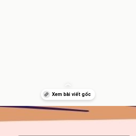
Đang mở
https://inminhkhoi.com/chon-tim-hay-tron-tim-dung-chinh-ta