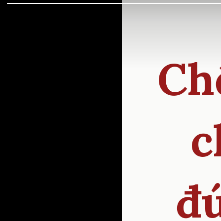
Ch
c
đú