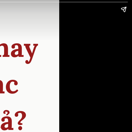
hay
ạc
tả?