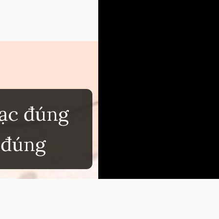
ạc đúng
ừ đúng