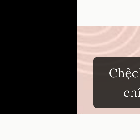
Đang mở
https://inm
Chệc
ch