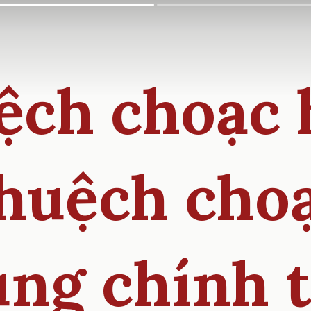
ệch choạc 
huệch cho
ng chính 